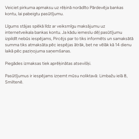
Veiciet pirkuma apmaksu uz rēķinā norādīto Pārdevēja bankas
kontu, lai pabeigtu pasūtījumu.
Līgums stājas spēkā līdz ar veiksmīgu maksājumu uz
internetveikala bankas kontu. Ja kādu iemeslu dēļ pasūtījumu
izpildīt nebūs iespējams, Pircējs par to tiks informēts un samaksātā
summa tiks atmaksāta pēc iespējas ātrāk, bet ne vēlāk kā 14 dienu
laikā pēc paziņojuma saņemšanas.
Piegādes izmaksas tiek aprēķinātas atsevišķi.
Pasūtījumus ir iespējams izņemt mūsu noliktavā: Limbažu ielā 8,
Smiltenē.