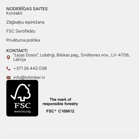
NODERĪGAS SAITES
Kontakti
Zāģbaļķu iepirkšana
FSC Sertifikāts
Privātuma politika
KONTAKTI
"Lejas Dzeņi", Lobērģi, Bilskas pag., Smiltenes nov., LV-4706,
Latvija
+371 26 442 038
info@lvtimber.lv