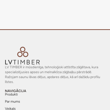
LV TIMBER ir mūsdienīga, tehnoloģiski attīstīta zāģētava, kura
specializējusies apses un melnalkšņa zāģbaļķu pārstrādē.
Ražojam saunu lāvas dēļus, apdares dēļus, kā arī dažādu profilu
līstes.
NAVIGĀCIJA
Produkti
Par mums
Veikals